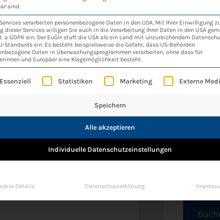
ar sind.
Services verarbeiten personenbezogene Daten in den USA. Mit Ihrer Einwilligung z
 dieser Services willigen Sie auch in die Verarbeitung Ihrer Daten in den USA gem
lit. a GDPR ein. Der EuGH stuft die USA als ein Land mit unzureichendem Datensch
-Standards ein. Es besteht beispielsweise die Gefahr, dass US-Behörden
enbezogene Daten in Überwachungsprogrammen verarbeiten, ohne dass für
erinnen und Europäer eine Klagemöglichkeit besteht.
 waren im Fernsehen!
olgt eine Liste der Service-Gruppen, für die eine 
Essenziell
Statistiken
Marketing
Externe Med
 von Thi­lo Schmuel­gen. Anders
gedacht, kam der Bei­trag über
Speichern
r Bera­tungs­an­ge­bot für Fami­
Alle akzeptieren
n mit ukrai­ni­schen Fami­li­en­mit­
e­dern schon gegen 17.00 Uhr am
Ka
Individuelle Datenschutzeinstellungen
n­tag im
Allge
 LESEN »
okie-Details
Datenschutzerklärung
Impress
Buch