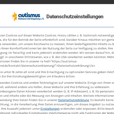
Datenschutzeinstellungen
n
Autismus
ATZ
ABW
News
Ko
zen Cookies auf dieser Website Cookies. Hierzu zählen z. B. technisch notwendig
UNSER BLOG
, die für den Betrieb der Seite erforderlich sind. Darüber hinaus möchten wir gern
egorie: Helfen
s verwenden, um unsere Reichweite zu messen, Ihnen bedarfsgerechte Inhalte zu b
Ihnen Komfortfunktionen bei der Nutzung der Seite zur Verfügung zu stellen. Ihre
igung ist freiwillig und kann jederzeit widerrufen werden. Wir weisen darauf hin, d
gf. in unsicheren Drittstaaten, wie z. B. den USA verarbeitet werden könnten. Mehr
tionen finden Sie in unserer <a href="https://autismus-
nd.de/kontakt/datenschutzerklaerung/">Datenschutzerklärung</a>.
e unter 16 Jahre alt sind und Ihre Einwilligung zu optionalen Services geben möc
Sie Ihre Erziehungsberechtigten um Erlaubnis bitten.
rwenden Cookies und andere Technologien auf unserer Website. Einige von ihnen s
ell, während andere uns helfen, diese Website und Ihre Erfahrung zu verbessern.
ALLGEMEIN
Bei
nbezogene Daten können verarbeitet werden (z. B. IP-Adressen), z. B. für personalis
n und Inhalte oder die Messung von Anzeigen und Inhalten.
Weitere Informatione
wendung Ihrer Daten finden Sie in unserer
Datenschutzerklärung
.
Es besteht keine
chtung, in die Verarbeitung Ihrer Daten einzuwilligen, um dieses Angebot zu nutze
Ihre Auswahl jederzeit unter
Einstellungen
widerrufen oder anpassen.
Bitte beach
fgrund individueller Einstellungen möglicherweise nicht alle Funktionen der Web