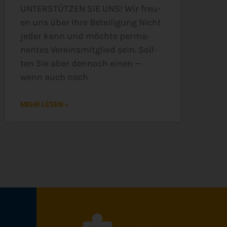
UNTERSTÜTZEN SIE UNS! Wir freu­
en uns über Ihre Betei­li­gung Nicht
jeder kann und möch­te per­ma­
nen­tes Ver­eins­mit­glied sein. Soll­
ten Sie aber den­noch einen —
wenn auch noch
MEHR LESEN »