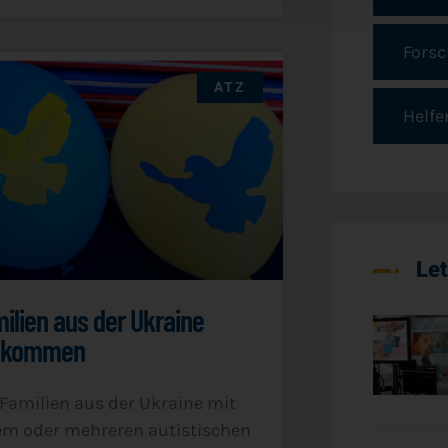
Fors
ATZ
Helfe
Let
ilien aus der Ukraine
llkommen
Fami­li­en aus der Ukrai­ne mit
m oder meh­re­ren autis­ti­schen