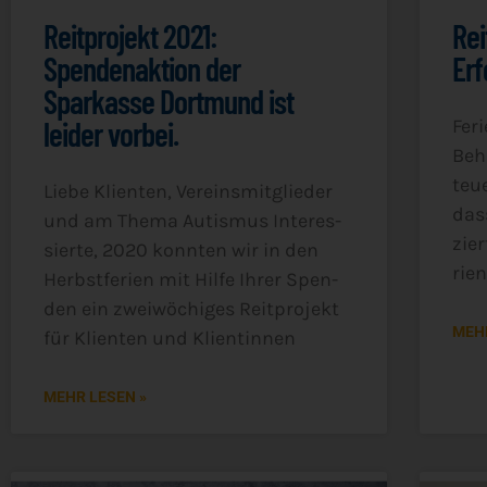
Reitprojekt 2021:
Rei
Spendenaktion der
Erf
Sparkasse Dortmund ist
leider vorbei.
Feri
Behi
teu­
Lie­be Kli­en­ten, Ver­eins­mit­glie­der
das
und am The­ma Autis­mus Inter­es­
zier
sier­te, 2020 konn­ten wir in den
ri­e
Herbst­fe­ri­en mit Hil­fe Ihrer Spen­
den ein zwei­wö­chi­ges Reit­pro­jekt
MEHR
für Kli­en­ten und Klientinnen
MEHR LESEN »