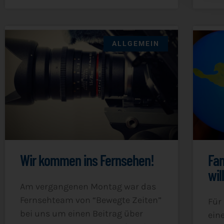
ALLGEMEIN
Wir kommen ins Fernsehen!
Fam
wi
Am ver­gan­ge­nen Mon­tag war das
Fern­seh­team von “Beweg­te Zei­ten”
Für 
bei uns um einen Bei­trag über
eine