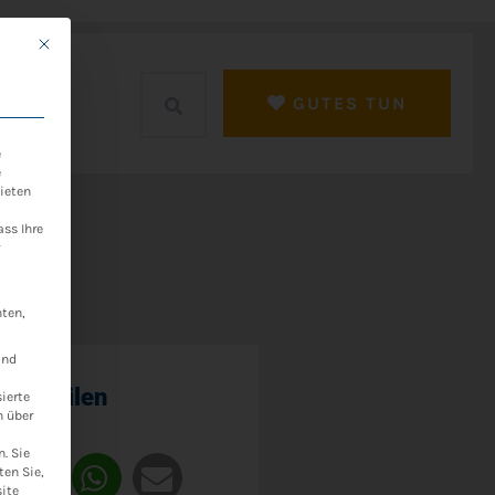
Mit diesem Button wird der Dialog geschlossen. Seine Funktionalität ist ide
ntakt
GUTES TUN
e
e
ieten
ass Ihre
hten,
ind
trag teilen
ierte
n über
n.
Sie
ten Sie,
site