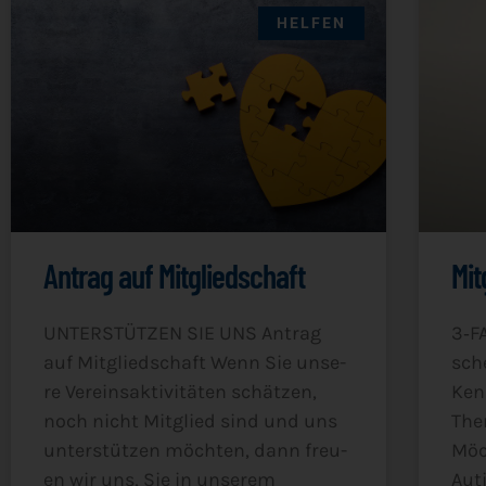
HELFEN
Antrag auf Mitgliedschaft
Mit
UNTERSTÜTZEN SIE UNS Antrag
3‑F
auf Mit­glied­schaft Wenn Sie unse­
sche
re Ver­eins­ak­ti­vi­tä­ten schät­zen,
Ken
noch nicht Mit­glied sind und uns
The­
unter­stüt­zen möch­ten, dann freu­
Möc
en wir uns, Sie in unserem
Auti