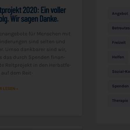
tprojekt 2020: Ein voller
Angebot
olg. Wir sagen Danke.
Betreute
­en­an­ge­bo­te für Men­schen mit
n­de­run­gen sind sel­ten und
Freizeit
er. Umso dank­ba­rer sind wir,
s das durch Spen­den finan­
Helfen
­te Reit­pro­jekt in den Herbst­fe­
Sozial-K
n auf dem Reit-
Spenden
 LESEN »
Therapie