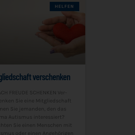
HELFEN
gliedschaft verschenken
ACH FREUDE SCHENKEN Ver­
n­ken Sie eine Mit­glied­schaft
­nen Sie jeman­den, den das
ma Autis­mus inter­es­siert?
h­ten Sie einen Men­schen mit
s­mus oder einen Ange­hö­ri­gen