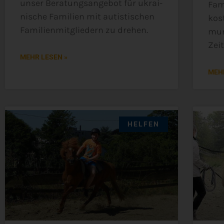
unser Bera­tungs­an­ge­bot für ukrai­
Fami
ni­sche Fami­li­en mit autis­ti­schen
kos­
Fami­li­en­mit­glie­dern zu drehen.
mun
Zei
MEHR LESEN »
MEHR
HELFEN