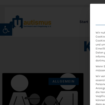
Start
Verei
Open toolbar
Wir nut
Cookies
Kat
Cookie
und um 
Einwill
Daten g
Informa
dortmu
Wenn Si
müssen 
Wir ve
essenzi
ALLGEMEIN
Persone
Anzeige
die Ver
Verpfli
können 
dass au