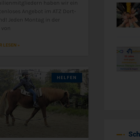
­li­en­mit­glie­dern haben wir ein
ten­lo­ses Ange­bot im ATZ Dort­
d! Jeden Mon­tag in der
t von
 LESEN »
HELFEN
Sch