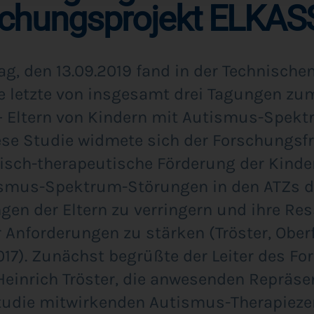
chungsprojekt ELKAS
ag, den 13.09.2019 fand in der Tech­ni­schen 
letz­te von ins­ge­samt drei Tagun­gen zum
 Eltern von Kin­dern mit Autis­mus-Spek­t
e­se Stu­die wid­me­te sich der For­schungs­fr
isch-the­ra­peu­ti­sche För­de­rung der Kin­d
s­mus-Spek­trum-Stö­run­gen in den ATZs da
­gen der Eltern zu ver­rin­gern und ihre Res­
Anfor­de­run­gen zu stär­ken (Trös­ter, Ober­
017). Zunächst begrüß­te der Lei­ter des For
 Hein­rich Trös­ter, die anwe­sen­den Reprä­se
­die mit­wir­ken­den Autis­mus-The­ra­pie­zen­t