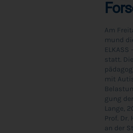
Fors
Am Frei­t
mund die 
ELKASS –
statt. Di
päd­ago­g
mit Auti
Belas­tun
gung der 
Lan­ge, 2
Prof. Dr.
an der Stu