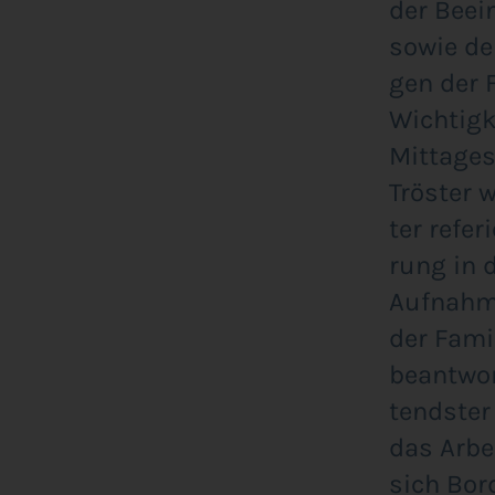
der Beein
sowie de
gen der F
Wich­tig­
Mit­tag­e
Trös­ter 
ter refe­r
rung in d
Auf­nah­m
der Fami­
beant­wor
tends­ter
das Arbe
sich Bord