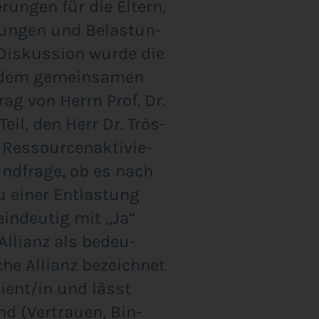
­run­gen für die Eltern,
un­gen und Belas­tun­
is­kus­si­on wur­de die
ach dem gemein­sa­men
rag von Herrn Prof. Dr.
eil, den Herr Dr. Trös­
 Res­sour­cen­ak­ti­vie­
nd­fra­ge, ob es nach
u einer Ent­las­tung
in­deu­tig mit „Ja“
 Alli­anz als bedeu­
che Alli­anz bezeich­net
ient/in und lässt
d (Ver­trau­en, Bin­