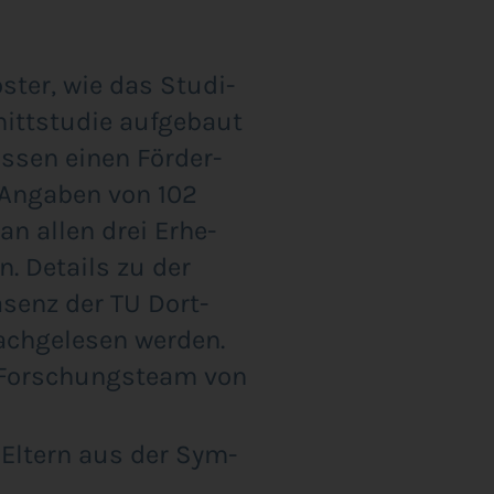
ös­ter, wie das Stu­di­
itt­stu­die auf­ge­baut
s­sen einen För­der­
 Anga­ben von 102
an allen drei Erhe­
n. Details zu der
ä­senz der TU Dort­
ach­ge­le­sen wer­den.
as For­schungs­team von
e Eltern aus der Sym­