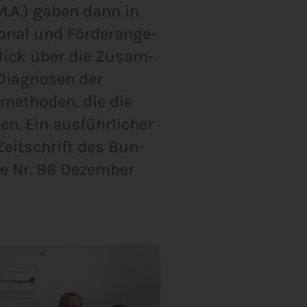
(M.A.) gaben dann in
so­nal und För­der­an­ge­
­blick über die Zusam­
 Dia­gno­sen der
­me­tho­den, die die
en. Ein aus­führ­li­cher
Zeit­schrift des Bun­
be Nr. 86 Dezem­ber