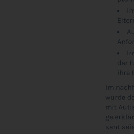
In
Elter
Au
Anfor
In
der F
ihre 
Im nach­f
wur­de da
mit Autis
ge erklär
sant sei­