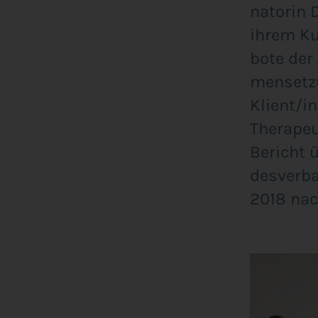
na­to­rin
ihrem Kurz
bo­te der
men­set­z
Klient/in
The­ra­peu
Bericht ü
des­ver­b
2018 nac