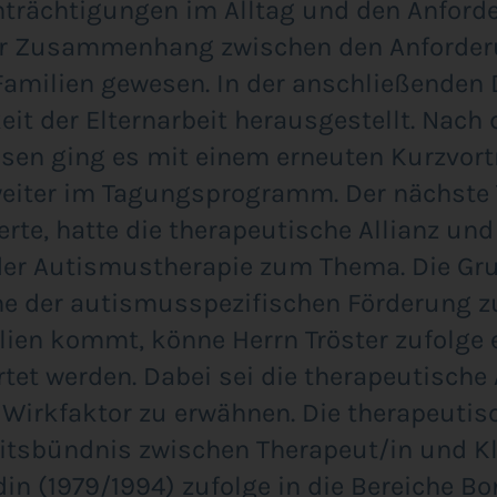
­träch­ti­gun­gen im All­tag und den Anfor­de
r Zusam­men­hang zwi­schen den Anfor­de­r
ami­li­en gewe­sen. In der anschlie­ßen­den D
keit der Eltern­ar­beit her­aus­ge­stellt. N
ssen ging es mit einem erneu­ten Kurz­vor­t
wei­ter im Tagungs­pro­gramm. Der nächs­te T
ier­te, hat­te die the­ra­peu­ti­sche Alli­anz und
er Autis­mus­the­ra­pie zum The­ma. Die Gru
e der autis­mus­spe­zi­fi­schen För­de­rung z
li­en kommt, kön­ne Herrn Trös­ter zufol­ge e
­tet wer­den. Dabei sei die the­ra­peu­ti­sche
 Wirk­fak­tor zu erwäh­nen. Die the­ra­peu­ti­s
its­bünd­nis zwi­schen Therapeut/in und Kl
­in (1979/1994) zufol­ge in die Berei­che Bon