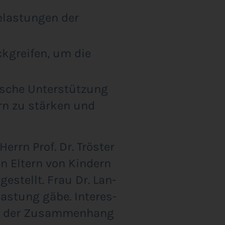
elas­tun­gen der
k­grei­fen, um die
i­sche Unter­stüt­zung
ern zu stär­ken und
errn Prof. Dr. Trös­ter
on Eltern von Kin­dern
e­stellt. Frau Dr. Lan­
las­tung gäbe. Inter­es­
­re der Zusam­men­hang