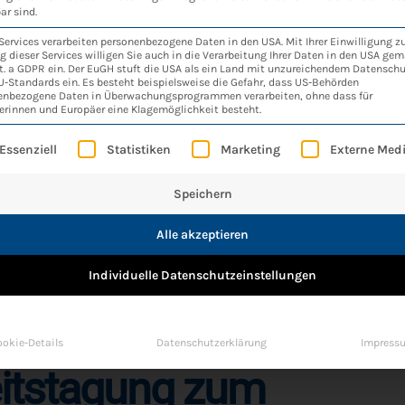
ar sind.
Services verarbeiten personenbezogene Daten in den USA. Mit Ihrer Einwilligung z
 dieser Services willigen Sie auch in die Verarbeitung Ihrer Daten in den USA gem
MUS-FORSCHUNG
lit. a GDPR ein. Der EuGH stuft die USA als ein Land mit unzureichendem Datensch
-Standards ein. Es besteht beispielsweise die Gefahr, dass US-Behörden
enbezogene Daten in Überwachungsprogrammen verarbeiten, ohne dass für
schungsprojekt
erinnen und Europäer eine Klagemöglichkeit besteht.
olgt eine Liste der Service-Gruppen, für die eine 
Essenziell
Statistiken
Marketing
Externe Med
KASS
Speichern
Alle akzeptieren
Individuelle Datenschutzeinstellungen
VORLESEN LASSEN
okie-Details
Datenschutzerklärung
Impress
itstagung zum