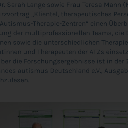
 Dr. Sarah Lan­ge sowie Frau Tere­sa Mann 
­vor­trag „Kli­en­tel, the­ra­peu­ti­sches Per­
 Autis­mus-The­ra­pie-Zen­tren“ einen Über
ung der mul­ti­pro­fes­sio­nel­len Teams, die
nen sowie die unter­schied­li­chen The­ra­pie
­tin­nen und The­ra­peu­ten der ATZs ein­set­z
ber die For­schungs­er­geb­nis­se ist in der 
an­des autis­mus Deutsch­land e.V., Aus­ga­
hzulesen.