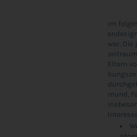
Im fol­gen
en­de­sig
war. Die 
zeit­rau
Eltern vo
bungs­zei
durch­ge­
mund, Faku
Ins­be­so
Interess
We
pto­m