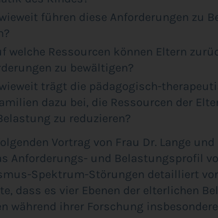
wie­weit füh­ren die­se Anfor­de­run­gen zu B
n?
f wel­che Res­sour­cen kön­nen Eltern zurüc
­de­run­gen zu bewältigen?
wie­weit trägt die päd­ago­gisch-the­ra­peu­t
ami­li­en dazu bei, die Res­sour­cen der Elt
Belas­tung zu reduzieren?
ol­gen­den Vor­trag von Frau Dr. Lan­ge und H
s Anfor­de­rungs- und Belas­tungs­pro­fil v
­mus-Spek­trum-Stö­run­gen detail­liert vor­g
­te, dass es vier Ebe­nen der elter­li­chen Be
en wäh­rend ihrer For­schung ins­be­son­de