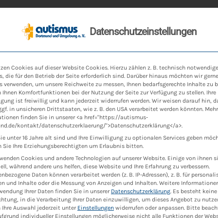
Datenschutzeinstellungen
n
Autismus
ATZ
ABW
News
Ko
zen Cookies auf dieser Website Cookies. Hierzu zählen z. B. technisch notwendig
, die für den Betrieb der Seite erforderlich sind. Darüber hinaus möchten wir gern
s verwenden, um unsere Reichweite zu messen, Ihnen bedarfsgerechte Inhalte zu b
dien über Auti
Ihnen Komfortfunktionen bei der Nutzung der Seite zur Verfügung zu stellen. Ihre
igung ist freiwillig und kann jederzeit widerrufen werden. Wir weisen darauf hin, d
gf. in unsicheren Drittstaaten, wie z. B. den USA verarbeitet werden könnten. Mehr
tionen finden Sie in unserer <a href="https://autismus-
nd.de/kontakt/datenschutzerklaerung/">Datenschutzerklärung</a>.
e unter 16 Jahre alt sind und Ihre Einwilligung zu optionalen Services geben möc
Sie Ihre Erziehungsberechtigten um Erlaubnis bitten.
blick auf die ste­tig statt­fin­den­de For­s
rwenden Cookies und andere Technologien auf unserer Website. Einige von ihnen s
ell, während andere uns helfen, diese Website und Ihre Erfahrung zu verbessern.
r wer­den die­se Sei­te stän­dig aktua­li­sie
nbezogene Daten können verarbeitet werden (z. B. IP-Adressen), z. B. für personalis
n und Inhalte oder die Messung von Anzeigen und Inhalten.
Weitere Informatione
wendung Ihrer Daten finden Sie in unserer
Datenschutzerklärung
.
Es besteht keine
chtung, in die Verarbeitung Ihrer Daten einzuwilligen, um dieses Angebot zu nutze
Ihre Auswahl jederzeit unter
Einstellungen
widerrufen oder anpassen.
Bitte beach
fgrund individueller Einstellungen möglicherweise nicht alle Funktionen der Web