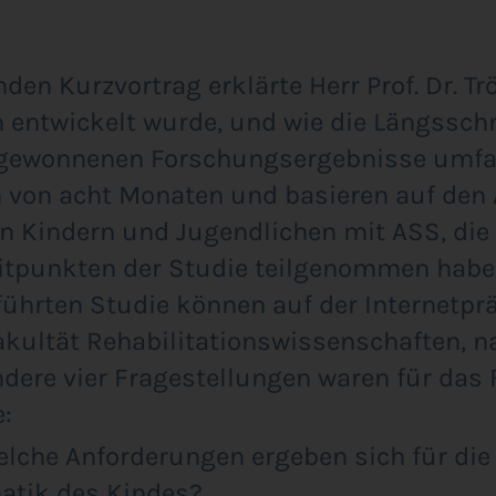
­den Kurz­vor­trag erklär­te Herr Prof. Dr. Tr
n ent­wi­ckelt wur­de, und wie die Längs­schn
gewon­ne­nen For­schungs­er­geb­nis­se umfa
m von acht Mona­ten und basie­ren auf den
n Kin­dern und Jugend­li­chen mit ASS, die 
t­punk­ten der Stu­die teil­ge­nom­men habe
führ­ten Stu­die kön­nen auf der Inter­net­pr
l­tät Reha­bi­li­ta­ti­ons­wis­sen­schaf­ten, n
n­de­re vier Fra­ge­stel­lun­gen waren für d
e:
l­che Anfor­de­run­gen erge­ben sich für di
a­tik des Kindes?