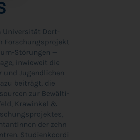
S
Uni­ver­si­tät Dort­
 For­schungs­pro­jekt
rum-Stö­run­gen —
a­ge, inwie­weit die
er und Jugend­li­chen
zu bei­trägt, die
sour­cen zur Bewäl­ti­
feld, Kra­win­kel &
­schungs­pro­jek­tes,
n­tan­tIn­nen der zehn
ren. Stu­di­en­ko­or­di­