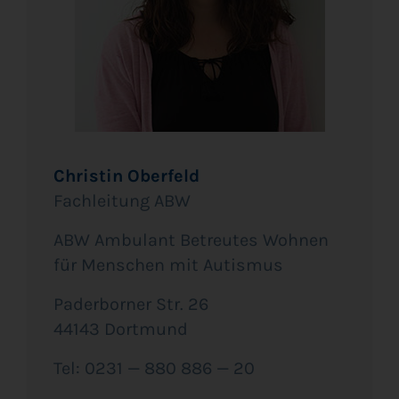
Chris­tin Ober­feld
Fach­lei­tung ABW
ABW Ambu­lant Betreu­tes Woh­nen
für Men­schen mit Autismus
Pader­bor­ner Str. 26
44143 Dortmund
Tel: 0231 —
880 886
— 20