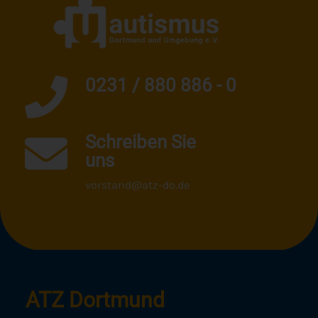
0231 / 880 886 - 0
Schreiben Sie
uns
vorstand@atz-do.de
ATZ Dortmund