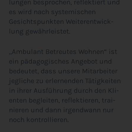
lun­gen bespro­chen, reflek­tiert und
es wird nach sys­te­mi­schen
Gesichts­punk­ten Wei­ter­ent­wick­
lung gewährleistet.
„Ambu­lant Betreu­tes Woh­nen“ ist
ein päd­ago­gi­sches Ange­bot und
bedeu­tet, dass unse­re Mit­ar­bei­ter
jeg­li­che zu erler­nen­den Tätig­kei­ten
in ihrer Aus­füh­rung durch den Kli­
en­ten beglei­ten, reflek­tie­ren, trai­
nie­ren und dann irgend­wann nur
noch kontrollieren.