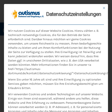
Mit die
Datenschutzeinstellungen
KURZ VORGESTELLT
Open toolbar
Das Team vom
Wir nutzen Cookies auf dieser Website Cookies. Hierzu zählen z. B.
technisch notwendige Cookies, die für den Betrieb der Seite
ABW
erforderlich sind. Darüber hinaus möchten wir gerne Cookies
verwenden, um unsere Reichweite zu messen, Ihnen bedarfsgerechte
Inhalte zu bieten und um Ihnen Komfortfunktionen bei der Nutzung
der Seite zur Verfügung zu stellen. Ihre Einwilligung ist freiwillig und
kann jederzeit widerrufen werden. Wir weisen darauf hin, dass Ihre
Daten ggf. in unsicheren Drittstaaten, wie z. B. den USA verarbeitet
werden könnten. Mehr Informationen finden Sie in unserer <a
href="https://autismus-
VORLESEN LASSEN
dortmund.de/kontakt/datenschutzerklaerung/">Datenschutzerklärung</a>.
Wenn Sie unter 16 Jahre alt sind und Ihre Einwilligung zu optionalen
Services geben möchten, müssen Sie Ihre Erziehungsberechtigten um
Erlaubnis bitten.
Wir verwenden Cookies und andere Technologien auf unserer Website.
Einige von ihnen sind essenziell, während andere uns helfen, diese
Unse­re Mitarbeiter*innen sind
Website und Ihre Erfahrung zu verbessern.
Personenbezogene Daten
können verarbeitet werden (z. B. IP-Adressen), z. B. für personalisierte
Anzeigen und Inhalte oder die Messung von Anzeigen und Inhalten.