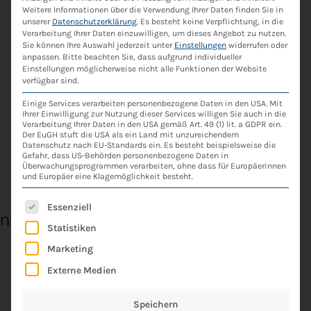
Fach­kräf­te aus dem Bereich der
Weitere Informationen über die Verwendung Ihrer Daten finden Sie in
Sozi­al- oder Heil­päd­ago­gik und bil­
unserer
Datenschutzerklärung
.
Es besteht keine Verpflichtung, in die
Verarbeitung Ihrer Daten einzuwilligen, um dieses Angebot zu nutzen.
den sich regel­mä­ßig fort. Sie wer­
Sie können Ihre Auswahl jederzeit unter
Einstellungen
widerrufen oder
anpassen.
Bitte beachten Sie, dass aufgrund individueller
den in Ihrer Arbeit mit den Men­
Einstellungen möglicherweise nicht alle Funktionen der Website
verfügbar sind.
schen mit Autis­mus durch die Lei­
Einige Services verarbeiten personenbezogene Daten in den USA. Mit
tungs­ebe­ne fach­kun­dig beglei­tet
Ihrer Einwilligung zur Nutzung dieser Services willigen Sie auch in die
Verarbeitung Ihrer Daten in den USA gemäß Art. 49 (1) lit. a GDPR ein.
und bera­ten. Das Ent­wick­lungs­po­
Der EuGH stuft die USA als ein Land mit unzureichendem
Datenschutz nach EU-Standards ein. Es besteht beispielsweise die
Gefahr, dass US-Behörden personenbezogene Daten in
ten­ti­al jedes Ein­zel­nen wird wahr­
Überwachungsprogrammen verarbeiten, ohne dass für Europäerinnen
und Europäer eine Klagemöglichkeit besteht.
ge­nom­men und gefördert.
Es folgt eine Liste der Service-Gruppen, für d
Essenziell
en
Statistiken
Der Auf­bau eines guten Kon­takts
Marketing
und einer ver­trau­ens­vol­len und
Externe Medien
trag­fä­hi­gen (Arbeits-) Bezie­hung
zum Kli­en­ten steht nach einer
Speichern