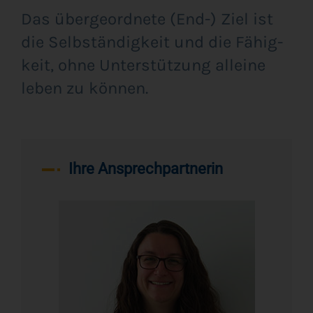
Das über­ge­ord­ne­te (End-) Ziel ist
die Selb­stän­dig­keit und die Fähig­
keit, ohne Unter­stüt­zung allei­ne
leben zu können.
Ihre Ansprechpartnerin